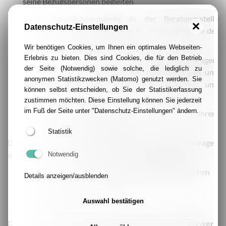
seine Bezugspersonen begleiten
durch Gesprächsangebote in der Beratungsstelle
Datenschutz-Einstellungen
und/oder zu Hause den Weg jedes Einzelnen sowie der
gesamten Familie unterstützen
Wir benötigen Cookies, um Ihnen ein optimales Webseiten-
Erlebnis zu bieten. Dies sind Cookies, die für den Betrieb
in der Zeit zwischen Tod und Beerdigung dazu beitragen,
der Seite (Notwendig) sowie solche, die lediglich zu
Abschied und Beerdigung an den Vorstellungen und
anonymen Statistikzwecken (Matomo) genutzt werden. Sie
Bedürfnissen der Familien auszurichten und
können selbst entscheiden, ob Sie der Statistikerfassung
entsprechend zu gestalten
zustimmen möchten. Diese Einstellung können Sie jederzeit
im Fuß der Seite unter "Datenschutz-Einstellungen" ändern.
die Angehörigen nach dem Tod ihres Kindes auf ihrem
Weg durch die Trauer begleiten
Statistik
Den unterschiedlichen Bedürfnissen der Trauernden tragen
wir mit verschieden Angeboten Rechnung wie z. B.:
Notwendig
Trauerbegleitung in Einzel- und in Familiengesprächen
Details anzeigen/ausblenden
Trauerbegleitung in der Gruppe
Auswahl bestätigen
Information
Die Trauerbegleitung durch das KinderPalliativNetzwerk