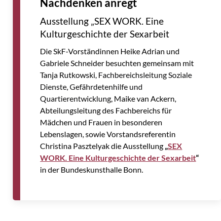
Wir sind bereit!
In einer Woche ist es soweit: Der
Caritaskongress 2026 in Berlin startet – und
der Caritasverband für die Stadt Essen e.V. ist
mit einer vielfältigen Delegation dabei.