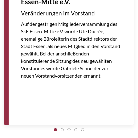
Nachdenken anregt
Ausstellung „SEX WORK. Eine
Kulturgeschichte der Sexarbeit
Die SkF-Vorständinnen Heike Adrian und
Gabriele Schneider besuchten gemeinsam mit
Tanja Rutkowski,
Fachbereichsleitung Soziale
Dienste, Gefährdetenhilfe und
Quartierentwicklung
, Maike van Ackern,
Abteilungsleitung des Fachbereichs für
Mädchen und Frauen in besonderen
Lebenslagen, sowie Vorstandsreferentin
Christina Pasztelyak die Ausstellung
„
SEX
WORK. Eine Kulturgeschichte der Sexarbeit
“
in der Bundeskunsthalle Bonn.