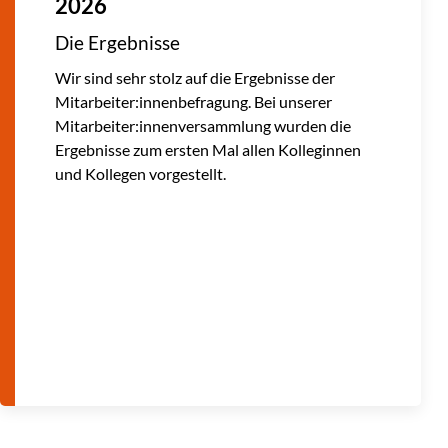
Essen-Mitte e.V.
Veränderungen im Vorstand
Auf der gestrigen Mitgliederversammlung des
SkF Essen-Mitte e.V. wurde Ute Ducrée,
ehemalige Büroleiterin des Stadtdirektors der
Stadt Essen,
als neues Mitglied in den Vorstand
gewählt. Bei der anschließenden
konstituierende Sitzung des neu gewählten
Vorstandes wurde Gabriele Schneider zur
neuen Vorstandvorsitzenden ernannt.