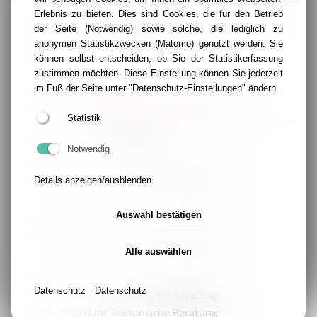
Erlebnis zu bieten. Dies sind Cookies, die für den Betrieb
Allgemeine Sozialberatung (ASB)
der Seite (Notwendig) sowie solche, die lediglich zu
Niederstraße 12-16
anonymen Statistikzwecken (Matomo) genutzt werden. Sie
45141 Essen
können selbst entscheiden, ob Sie der Statistikerfassung
zustimmen möchten. Diese Einstellung können Sie jederzeit
0201 319375 906
im Fuß der Seite unter "Datenschutz-Einstellungen" ändern.
allgemeinesozialberatung@caritas-e.de
Statistik
Telefonische Sprechzeiten:
Notwendig
Montag
13:30 - 15:30 Uhr Telefonische Beratung
Details anzeigen/ausblenden
Auswahl bestätigen
Dienstag
08:30 - 15:30 Uhr Telefonische Beratung
Alle auswählen
Mittwoch
Datenschutz
Datenschutz
08:30 - 11:30 Uhr Telefonische Beratung
13:30 - 15:30 Uhr Telefonische Beratung