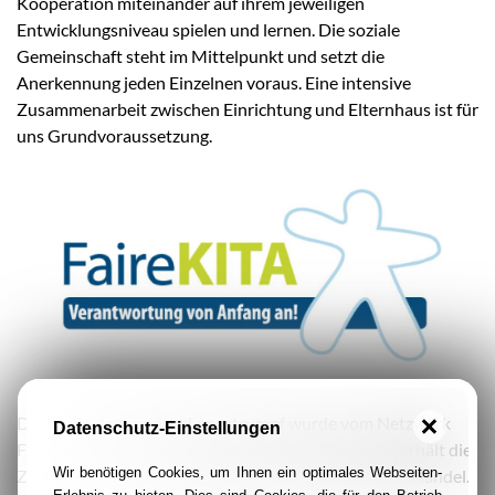
Kooperation miteinander auf ihrem jeweiligen
Entwicklungsniveau spielen und lernen. Die soziale
Gemeinschaft steht im Mittelpunkt und setzt die
Anerkennung jeden Einzelnen voraus. Eine intensive
Zusammenarbeit zwischen Einrichtung und Elternhaus ist für
uns Grundvoraussetzung.
Die Kindertagesstätte Langstrumpf wurde vom Netzwerk
Datenschutz-Einstellungen
Faire Metropole Ruhr als FaireKITA zertifiziert. Sie erhält die
Wir benötigen Cookies, um Ihnen ein optimales Webseiten-
Zertifizierung für ihr Engagement zum Thema Fairer Handel.