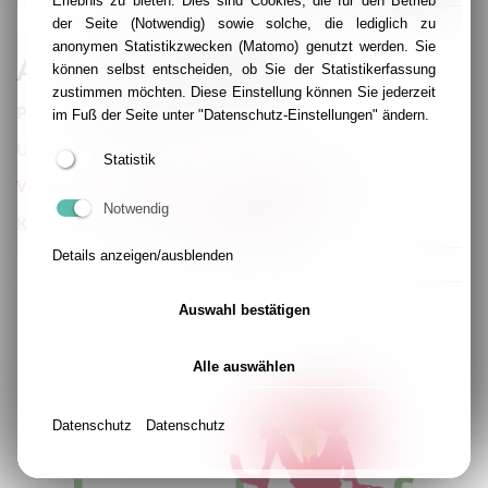
Erlebnis zu bieten. Dies sind Cookies, die für den Betrieb
der Seite (Notwendig) sowie solche, die lediglich zu
anonymen Statistikzwecken (Matomo) genutzt werden. Sie
Aus dem Kita-Alltag
können selbst entscheiden, ob Sie der Statistikerfassung
zustimmen möchten. Diese Einstellung können Sie jederzeit
Pflanz-eine-Blume-Tag
im Fuß der Seite unter "Datenschutz-Einstellungen" ändern.
Umbauarbeiten
Statistik
Wo kommt eigentlich die Schokolade her?
Notwendig
Kita-Kinder pflanzen Samenkugeln
Details anzeigen/ausblenden
Auswahl bestätigen
Alle auswählen
Datenschutz
Datenschutz