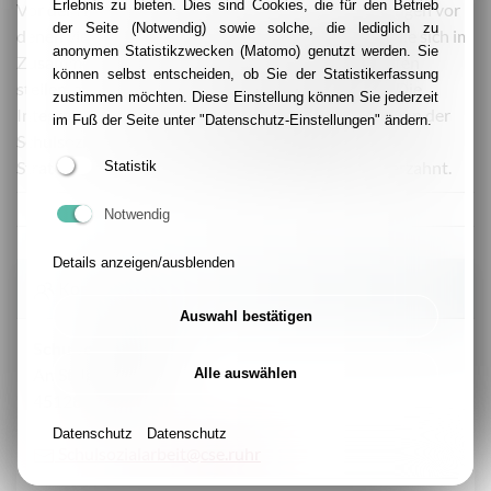
Erlebnis zu bieten. Dies sind Cookies, die für den Betrieb
Vor dem Hintergrund der aktuellen Herausforderungen vor
der Seite (Notwendig) sowie solche, die lediglich zu
denen viele Schulen stehen, müssen die Aufgaben, die sich im
anonymen Statistikzwecken (Matomo) genutzt werden. Sie
Zusammenhang mit der Integration von Geflüchteten
können selbst entscheiden, ob Sie der Statistikerfassung
stellen, als Querschnittsaufgabe begriffen werden. Die
zustimmen möchten. Diese Einstellung können Sie jederzeit
Integration von Kindern und Jugendlichen im Rahmen der
im Fuß der Seite unter "Datenschutz-Einstellungen" ändern.
Schulsozialarbeit 3.0 ist deshalb eng mit dem
Strategiekonzept für Flüchtlinge der Stadt Essen verzahnt.
Statistik
Notwendig
Details anzeigen/ausblenden
Kontakt
Auswahl bestätigen
Schulsozialarbeit
An St. Ignatius 8
Alle auswählen
45128 Essen
Datenschutz
Datenschutz
Schulsozialarbeit@cse.ruhr