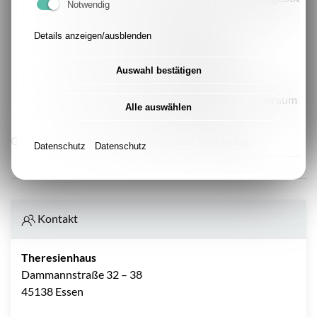
Notwendig
Hilfe bei der Veränderung bisheriger
Verhaltensstrukturen sowie Entwicklungen und
Details anzeigen/ausblenden
Umsetzung neuer Lebensperspektiven
gemeinsame Freizeitgestaltung (Bewegungs-,
Auswahl bestätigen
Entspannungs- und Kreativangebote)
Unterstützung bei der Suche nach eigenem Wohnraum
Alle auswählen
bzw. sich anschließenden Wohnformen.
Gerne stehen wir Ihnen bei Fragen zur Verfügung.
Datenschutz
Datenschutz
Kontakt
Theresienhaus
Dammannstraße 32 – 38
45138 Essen