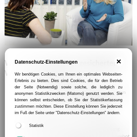
Wir bieten (neben der gesicherten
Datenschutz-Einstellungen
Wohnmöglichkeit):
Wir benötigen Cookies, um Ihnen ein optimales Webseiten-
Erlebnis zu bieten. Dies sind Cookies, die für den Betrieb
Vermittlung lebenspraktischer Hilfen
der Seite (Notwendig) sowie solche, die lediglich zu
Beratung und Begleitung bei allen anfallenden Fragen
anonymen Statistikzwecken (Matomo) genutzt werden. Sie
Angebote zur gesundheitlichen und psychischen
können selbst entscheiden, ob Sie der Statistikerfassung
Stabilisierung
zustimmen möchten. Diese Einstellung können Sie jederzeit
im Fuß der Seite unter "Datenschutz-Einstellungen" ändern.
Beratung in Fragen der Existenzsicherung und
Schuldenregulierung
Statistik
die Möglichkeit der Aufarbeitung und Bewältigung
bisheriger Lebenserfahrungen, therapeutische Angebote