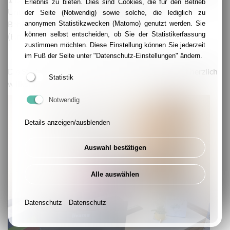
Erlebnis zu bieten. Dies sind Cookies, die für den Betrieb
Unterstützung bei Anträgen, Formularen und
der Seite (Notwendig) sowie solche, die lediglich zu
Behördenschreiben.
anonymen Statistikzwecken (Matomo) genutzt werden. Sie
können selbst entscheiden, ob Sie der Statistikerfassung
(Ein Angebot des Essener Lernzentrums)
zustimmen möchten. Diese Einstellung können Sie jederzeit
im Fuß der Seite unter "Datenschutz-Einstellungen" ändern.
Die Stadtteilsozialarbeiterin Kristin Heinrichs heißt herzlich
Statistik
willkommen.
Notwendig
Details anzeigen/ausblenden
Auswahl bestätigen
Alle auswählen
Datenschutz
Datenschutz