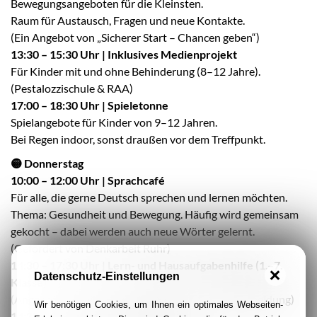
Bewegungsangeboten für die Kleinsten.
Raum für Austausch, Fragen und neue Kontakte.
(Ein Angebot von „Sicherer Start – Chancen geben“)
13:30 – 15:30 Uhr | Inklusives Medienprojekt
Für Kinder mit und ohne Behinderung (8–12 Jahre).
(Pestalozzischule & RAA)
17:00 – 18:30 Uhr | Spieletonne
Spielangebote für Kinder von 9–12 Jahren.
Bei Regen indoor, sonst draußen vor dem Treffpunkt.
🟡 Donnerstag
10:00 – 12:00 Uhr | Sprachcafé
Für alle, die gerne Deutsch sprechen und lernen möchten.
Thema: Gesundheit und Bewegung. Häufig wird gemeinsam
gekocht – dabei werden auch neue Wörter gelernt.
(Gefördert von Denkarbeit Ruhr)
14:30 – 17:30 Uhr | Lern- und Hausaufgabenhilfe (1.–7.
Datenschutz-Einstellungen
Klasse)
(Angebot des Essener Lernzentrums – nur mit Anmeldung)
Wir benötigen Cookies, um Ihnen ein optimales Webseiten-
14:30 – 16:30 Uhr | Formularhilfe