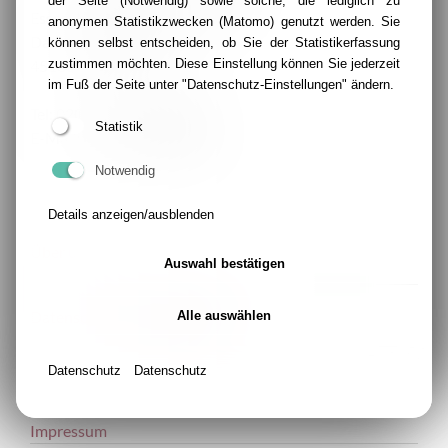
der Seite (Notwendig) sowie solche, die lediglich zu
Essen-Mitte e.V.
anonymen Statistikzwecken (Matomo) genutzt werden. Sie
Dammannstraße 32 – 38
können selbst entscheiden, ob Sie der Statistikerfassung
45138 Essen
zustimmen möchten. Diese Einstellung können Sie jederzeit
im Fuß der Seite unter "Datenschutz-Einstellungen" ändern.
Tel: 0201 – 319375-600
Statistik
E-Mail: info@skf-essen.de
Notwendig
Details anzeigen/ausblenden
Über uns
Auswahl bestätigen
Datenschutz-Einstellungen
Alle auswählen
Datenschutz
Datenschutz
Impressum